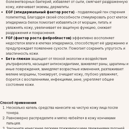
болезнетворных бактерий, избавляет от сыпи, смягчает раздраженную
кожу, излечивает экземы, дерматиты.
EGF (эпидермальный фактор роста)
- подавляющий ген старения
полипептид. Благодаря своей способности стимулировать рост клеток
эпидермиса белок помогает избавляться от морщин, питать и
увлажнять кожу, увеличивает ее защитную функцию, снижает
раздражения и покраснения.
FGF (фактор роста фибробластов)
эффективно восполняет
недостаток влаги в клетках эпидермиса, способствует её удержанию и
предупреждает появление сухости. Помогает сохранить упругость и
эластичность кожи.
Бета-глюкан
защищает от плохой экологии и воздействия
ультрафиолета, насыщает антиоксидантами, заживляет раны, царапины и
иные повреждения, замедляет возрастные изменения, разглаживает
мелкие морщины, тонизирует, очищает кожу, глубоко увлажняет,
борется с воспалениями, инфекциями, акне, укрепляет общее
состояние кожи.
Способ применения
Несколько капель средства нанесите на чистую кожу лица после
тонера.
Равномерно распределите и мягко «вбейте» в кожу кончиками
пальцев.
Закончите нанесение легкими прижимающими движениями ладоней.