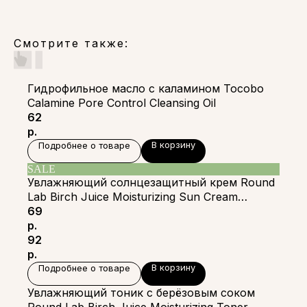
Смотрите также:
Гидрофильное масло с каламином Tocobo
Calamine Pore Control Cleansing Oil
62
р.
В корзину
Подробнее о товаре
SALE
Увлажняющий солнцезащитный крем Round
Lab Birch Juice Moisturizing Sun Cream
SPF50+ PA++++
69
р.
92
р.
В корзину
Подробнее о товаре
Увлажняющий тоник с берёзовым соком