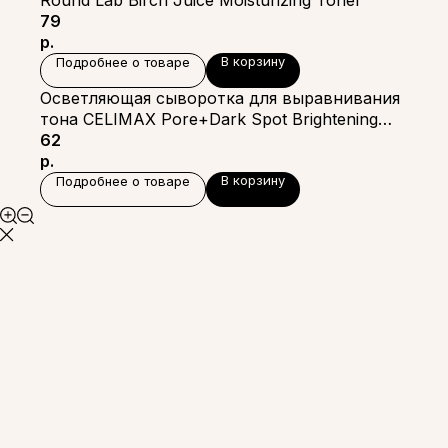
Round Lab Birch Juice Moisturizing Toner
79
р.
В корзину
Подробнее о товаре
Осветляющая сыворотка для выравнивания
тона CELIMAX Pore+Dark Spot Brightening
Serum
62
р.
В корзину
Подробнее о товаре