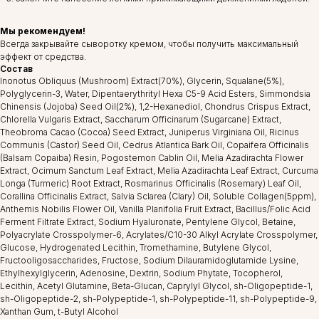
Мы рекомендуем!
Всегда закрывайте сыворотку кремом, чтобы получить максимальный
эффект от средства.
Состав
Inonotus Obliquus (Mushroom) Extract(70%), Glycerin, Squalane(5%),
Polyglycerin-3, Water, Dipentaerythrityl Hexa C5-9 Acid Esters, Simmondsia
Chinensis (Jojoba) Seed Oil(2%), 1,2-Hexanediol, Chondrus Crispus Extract,
Chlorella Vulgaris Extract, Saccharum Officinarum (Sugarcane) Extract,
Theobroma Cacao (Cocoa) Seed Extract, Juniperus Virginiana Oil, Ricinus
Communis (Castor) Seed Oil, Cedrus Atlantica Bark Oil, Copaifera Officinalis
(Balsam Copaiba) Resin, Pogostemon Cablin Oil, Melia Azadirachta Flower
Extract, Ocimum Sanctum Leaf Extract, Melia Azadirachta Leaf Extract, Curcuma
Longa (Turmeric) Root Extract, Rosmarinus Officinalis (Rosemary) Leaf Oil,
Corallina Officinalis Extract, Salvia Sclarea (Clary) Oil, Soluble Collagen(5ppm),
Anthemis Nobilis Flower Oil, Vanilla Planifolia Fruit Extract, Bacillus/Folic Acid
Ferment Filtrate Extract, Sodium Hyaluronate, Pentylene Glycol, Betaine,
Polyacrylate Crosspolymer-6, Acrylates/C10-30 Alkyl Acrylate Crosspolymer,
Glucose, Hydrogenated Lecithin, Tromethamine, Butylene Glycol,
Fructooligosaccharides, Fructose, Sodium Dilauramidoglutamide Lysine,
Ethylhexylglycerin, Adenosine, Dextrin, Sodium Phytate, Tocopherol,
Lecithin, Acetyl Glutamine, Beta-Glucan, Caprylyl Glycol, sh-Oligopeptide-1,
sh-Oligopeptide-2, sh-Polypeptide-1, sh-Polypeptide-11, sh-Polypeptide-9,
Xanthan Gum, t-Butyl Alcohol