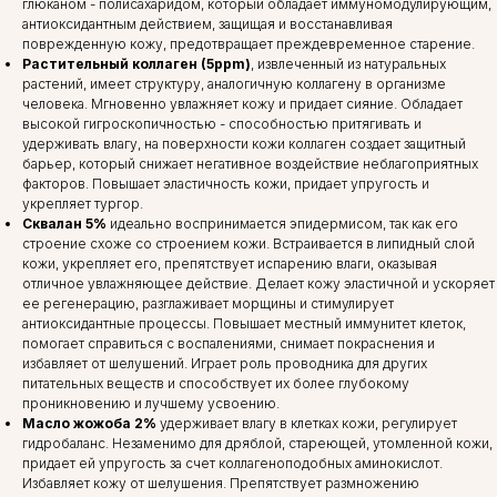
глюканом - полисахаридом, который обладает иммуномодулирующим,
антиоксидантным действием, защищая и восстанавливая
поврежденную кожу, предотвращает преждевременное старение.
Растительный коллаген (5ppm)
, извлеченный из натуральных
растений, имеет структуру, аналогичную коллагену в организме
человека. Мгновенно увлажняет кожу и придает сияние. Обладает
высокой гигроскопичностью - способностью притягивать и
удерживать влагу, на поверхности кожи коллаген создает защитный
барьер, который снижает негативное воздействие неблагоприятных
факторов. Повышает эластичность кожи, придает упругость и
укрепляет тургор.
Сквалан 5%
идеально воспринимается эпидермисом, так как его
строение схоже со строением кожи. Встраивается в липидный слой
кожи, укрепляет его, препятствует испарению влаги, оказывая
отличное увлажняющее действие. Делает кожу эластичной и ускоряет
ее регенерацию, разглаживает морщины и стимулирует
антиоксидантные процессы. Повышает местный иммунитет клеток,
помогает справиться с воспалениями, снимает покраснения и
избавляет от шелушений. Играет роль проводника для других
питательных веществ и способствует их более глубокому
проникновению и лучшему усвоению.
Масло жожоба 2%
удерживает влагу в клетках кожи, регулирует
гидробаланс. Незаменимо для дряблой, стареющей, утомленной кожи,
придает ей упругость за счет коллагеноподобных аминокислот.
Избавляет кожу от шелушения. Препятствует размножению