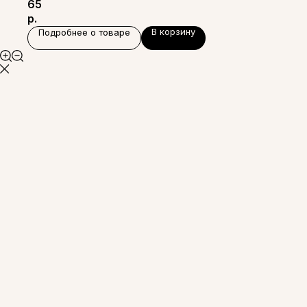
SPF50+ PA++++
65
р.
В корзину
Подробнее о товаре