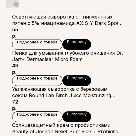
Осветляющая сыворотка от пигментных
пятен с 5% ниацинамида AXIS-Y Dark Spot
Correcting Glow Serum
55
р.
В корзину
Подробнее о товаре
Пенка для умывания глубокого очищения Dr.
Jart+ Dermaclear Micro Foam
49
р.
В корзину
Подробнее о товаре
Увлажняющая сыворотка с берёзовым
соком Round Lab Birch Juice Moisturizing
Serum
72
р.
В корзину
Подробнее о товаре
Солнцезащитный крем с пробиотиками
Beauty of Joseon Relief Sun: Rice + Probiotics