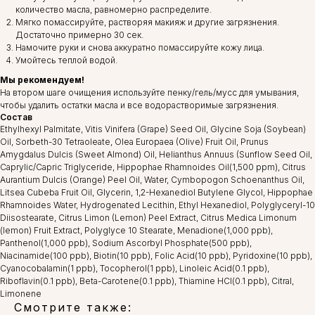
количество масла, равномерно распределите.
Мягко помассируйте, растворяя макияж и другие загрязнения.
Достаточно примерно 30 сек.
Намочите руки и снова аккуратно помассируйте кожу лица.
Умойтесь теплой водой.
Мы рекомендуем!
На втором шаге очищения используйте пенку/гель/мусс для умывания,
чтобы удалить остатки масла и все водорастворимые загрязнения.
Состав
Ethylhexyl Palmitate, Vitis Vinifera (Grape) Seed Oil, Glycine Soja (Soybean)
Oil, Sorbeth-30 Tetraoleate, Olea Europaea (Olive) Fruit Oil, Prunus
Amygdalus Dulcis (Sweet Almond) Oil, Helianthus Annuus (Sunflow Seed Oil,
Caprylic/Capric Triglyceride, Hippophae Rhamnoides Oil(1,500 ppm), Citrus
Aurantium Dulcis (Orange) Peel Oil, Water, Cymbopogon Schoenanthus Oil,
Litsea Cubeba Fruit Oil, Glycerin, 1,2-Hexanediol Butylene Glycol, Hippophae
Rhamnoides Water, Hydrogenated Lecithin, Ethyl Hexanediol, Polyglyceryl-10
Diisostearate, Citrus Limon (Lemon) Peel Extract, Citrus Medica Limonum
(lemon) Fruit Extract, Polyglyce 10 Stearate, Menadione(1,000 ppb),
Panthenol(1,000 ppb), Sodium Ascorbyl Phosphate(500 ppb),
Niacinamide(100 ppb), Biotin(10 ppb), Folic Acid(10 ppb), Pyridoxine(10 ppb),
Cyanocobalamin(1 ppb), Tocopherol(1 ppb), Linoleic Acid(0.1 ppb),
Riboflavin(0.1 ppb), Beta-Carotene(0.1 ppb), Thiamine HCl(0.1 ppb), Citral,
Limonene
Смотрите также: