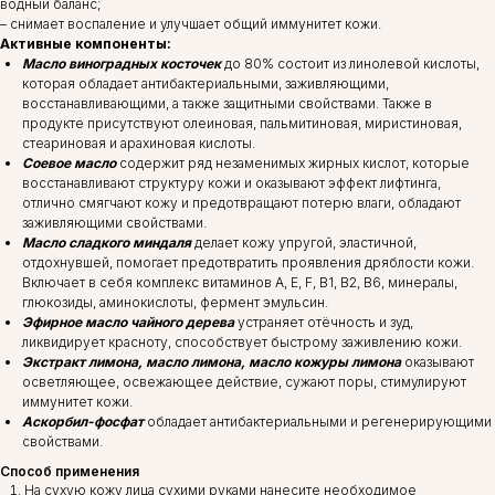
водный баланс;
– снимает воспаление и улучшает общий иммунитет кожи.
Активные компоненты:
Масло виноградных косточек
до 80% состоит из линолевой кислоты,
которая обладает антибактериальными, заживляющими,
восстанавливающими, а также защитными свойствами. Также в
продукте присутствуют олеиновая, пальмитиновая, миристиновая,
стеариновая и арахиновая кислоты.
Соевое масло
содержит ряд незаменимых жирных кислот, которые
восстанавливают структуру кожи и оказывают эффект лифтинга,
отлично смягчают кожу и предотвращают потерю влаги, обладают
заживляющими свойствами.
Масло сладкого миндаля
делает кожу упругой, эластичной,
отдохнувшей, помогает предотвратить проявления дряблости кожи.
Включает в себя комплекс витаминов А, Е, F, В1, В2, В6, минералы,
глюкозиды, аминокислоты, фермент эмульсин.
Эфирное масло чайного дерева
устраняет отёчность и зуд,
ликвидирует красноту, способствует быстрому заживлению кожи.
Экстракт лимона, масло лимона, масло кожуры лимона
оказывают
осветляющее, освежающее действие, сужают поры, стимулируют
иммунитет кожи.
Аскорбил-фосфат
обладает антибактериальными и регенерирующими
свойствами.
Способ применения
На сухую кожу лица сухими руками нанесите необходимое