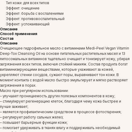
Тип кожи: для всех типов
Эффект: очищение
Эффект: борьба с воспалениями
Эффект: противовоспалительный
Эффект: успокаивающий
Описание
Способ применения
Состав
Описание
Очищающее гидрофильное масло с витаминами Medi-Peel Vegan Vitamin
Deep-Tox Cleansing Oil на основе питательных растительных масел и 13
липосомальных витаминов тщательно очищает и тонизирует кожу, убирая
загрязнения всех типов, включая стойкий макияж. Состав продукта богат
витаминизирующими веществами, которые ухаживают за кожей,
укрепляют стенки сосудов, сужают поры, выравнивают тон кожи. В
момент контакта с водой масло быстро эмульгирует и мягко растворяет
загрязнения в порах.
Масло при регулярном использовании:
– улучшает проницаемость других полезных компонентов в кожу;
– стимулирует регенерацию клеток, благодаря чему кожа быстрее и
лучше заживает;
– является профилактическим средством в процессе фотостарения;
– регулирует работу сальных желез;
– повышает барьерные функции кожи;
– помогает удерживать в тканях влагу и поддерживать необходимый