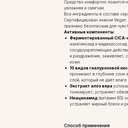
Средство комфортно ложится н
увлажняя и смягчая.
Все ингредиенты в составе се
Сертифицирован знаком Vegan.
признано безопасным для чувст
Активные компоненты
:
Ферментированный CICA-
азиатикозид и мадекассосид
сосудоукрепляющее действи
и раздражение, заживляет, 
кожи.
10 видов гиалуроновой ки
проникают в глубокие слои 
слой, который не даёт влаге
Экстракт алоэ вера
успока
тонизирует, устраняет обез
Ниацинамид
(витамин B3) 
устраняет жирный блеск и р
Способ применения