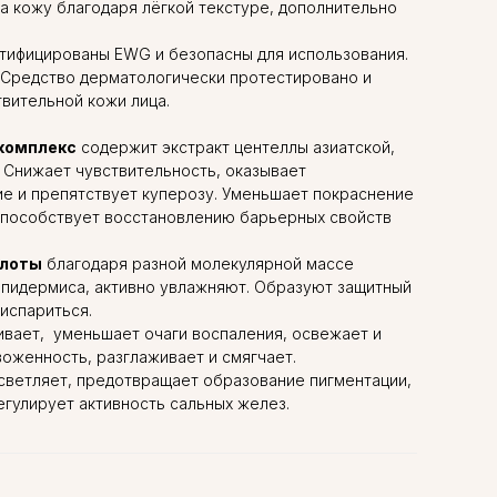
а кожу благодаря лёгкой текстуре, дополнительно
ртифицированы EWG и безопасны для использования.
 Средство дерматологически протестировано и
вительной кожи лица.
комплекс
содержит экстракт центеллы азиатской,
. Снижает чувствительность, оказывает
е и препятствует куперозу. Уменьшает покраснение
способствует восстановлению барьерных свойств
слоты
благодаря разной молекулярной массе
эпидермиса, активно увлажняют. Образуют защитный
 испариться.
ивает, уменьшает очаги воспаления, освежает и
воженность, разглаживает и смягчает.
осветляет, предотвращает образование пигментации,
егулирует активность сальных желез.