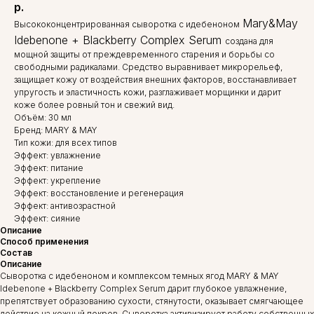
р.
Mary&May
Высококонцентрированная сыворотка с идебеноном
Idebenone + Blackberry Complex Serum
создана для
мощной защиты от преждевременного старения и борьбы со
свободными радикалами. Средство выравнивает микрорельеф,
защищает кожу от воздействия внешних факторов, восстанавливает
упругость и эластичность кожи, разглаживает морщинки и дарит
коже более ровный тон и свежий вид.
Объём: 30 мл
Бренд: MARY & MAY
Тип кожи: для всех типов
Эффект: увлажнение
Эффект: питание
Эффект: укрепление
Эффект: восстановление и регенерация
Эффект: антивозрастной
Эффект: сияние
Описание
Способ применения
Состав
Описание
Сыворотка с идебеноном и комплексом темных ягод MARY & MAY
Idebenone + Blackberry Complex Serum дарит глубокое увлажнение,
препятствует образованию сухости, стянутости, оказывает смягчающее
действие на кожный покров. Сыворотка активизирует работу собственных