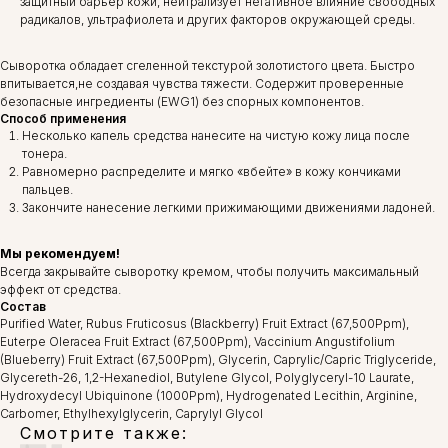
защитный барьер кожи, нейтрализует негативное влияние свободных
радикалов, ультрафиолета и других факторов окружающей среды.
Сыворотка обладает сгеленной текстурой золотистого цвета. Быстро
впитывается,не создавая чувства тяжести. Содержит проверенные
безопасные ингредиенты (EWG1) без спорных компонентов.
Способ применения
Несколько капель средства нанесите на чистую кожу лица после
тонера.
Равномерно распределите и мягко «вбейте» в кожу кончиками
пальцев.
Закончите нанесение легкими прижимающими движениями ладоней.
Мы рекомендуем!
Всегда закрывайте сыворотку кремом, чтобы получить максимальный
эффект от средства.
Состав
Purified Water, Rubus Fruticosus (Blackberry) Fruit Extract (67,500Ppm),
Euterpe Oleracea Fruit Extract (67,500Ppm), Vaccinium Angustifolium
(Blueberry) Fruit Extract (67,500Ppm), Glycerin, Caprylic/​Capric Triglyceride,
Glycereth-26, 1,2-Hexanediol, Butylene Glycol, Polyglyceryl-10 Laurate,
Hydroxydecyl Ubiquinone (1000Ppm), Hydrogenated Lecithin, Arginine,
Carbomer, Ethylhexylglycerin, Caprylyl Glycol
Смотрите также: