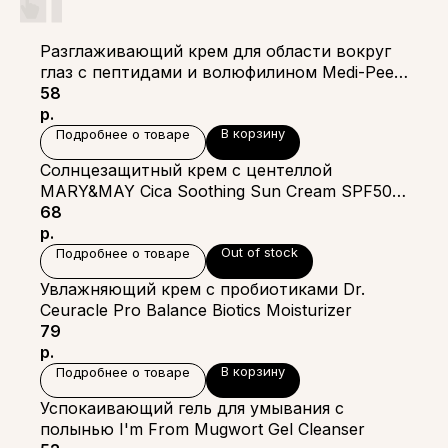
Разглаживающий крем для области вокруг
глаз с пептидами и волюфилином Medi-Peel
Peptide Tox Bor Eye Cream
58
р.
В корзину
Подробнее о товаре
Солнцезащитный крем с центеллой
MARY&MAY Cica Soothing Sun Cream SPF50+
PA++++
68
р.
Out of stock
Подробнее о товаре
Увлажняющий крем с пробиотиками Dr.
Ceuracle Pro Balance Biotics Moisturizer
79
р.
В корзину
Подробнее о товаре
Успокаивающий гель для умывания с
полынью I'm From Mugwort Gel Cleanser