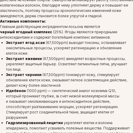
коллагеновых волокон, благодаря чему уплотняет дерму и повышает ее
эластичность, поэтому процессы хронологических изменений кожи
замедляются, дерма становится более упругой и гладкой.
Активные компоненты:
Главным действующим ингредиентом лосьона является
черный ягодный комплекс
(25%). Ягоды являются природными
антиоксидантами и содержат богатейший комплекс витаминов:
Экстракт ягод асаи
(67,500ppm) выводит токсины, останавливает
окислительные процессы, ускоряет регенерацию и обновление
клеток кожи.
Экстракт ежевики
(67,500ppm) замедляет возрастные процессы,
укрепляет защитный барьер. Осветляет пигментные пятна, улучшает
тон лица.
Экстракт черники
(67,500ppm) тонизирует кожу, стимулирует
обновление клеток кожи, оказывает легкое осветляющее действие,
делает кожу более эластичной.
Идебенон
(1000 ppm) — синтетический аналог коэнзима Q10,
который проникает глубже, за счёт низкой молекулярной массы
и оказывает омолаживающее и антиоксидантное действие,
способствует разглаживанию морщин, ускоряет регенерацию.
Стимулирует рост соединительной ткани, защищает клетки от
разрушения.
Гидролизированный лецитин
укрепляет клетки и волокна
эпидермиса, помогают усваивать полезные вещества. Поддерживает